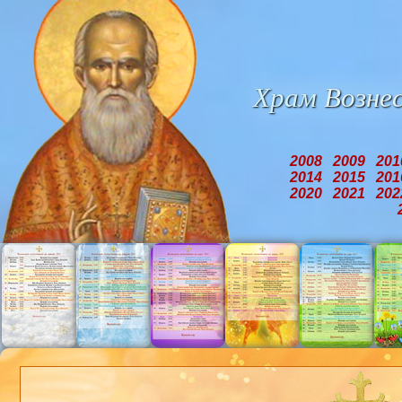
Храм
Возне
2008
2009
20
2014
2015
20
2020
2021
20